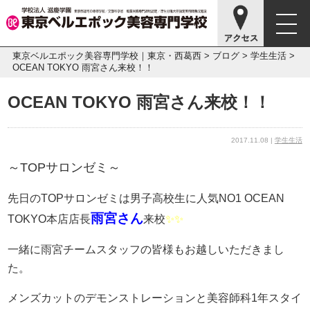
東京ベルエポック美容専門学校｜東京・西葛西
>
ブログ
>
学生生活
>
OCEAN TOKYO 雨宮さん来校！！
OCEAN TOKYO 雨宮さん来校！！
2017.11.08 |
学生生活
～TOPサロンゼミ～
先日のTOPサロンゼミは男子高校生に人気NO1 OCEAN
雨宮さん
TOKYO本店店長
来校
✨✨
一緒に雨宮チームスタッフの皆様もお越しいただきまし
た。
メンズカットのデモンストレーションと美容師科1年スタイ