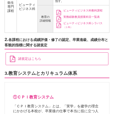
指す。
衛生
ビューティ
専門
ビジネス科
課程
ビューティビジネス科教科課程
教育の
実務経験教員授業科目一覧表
詳細情報
ビューティビジネス科シラバス
（１年）
2.
各課程における成績評価・修了の認定、卒業進級、成績分布と
客観的指標に関する諸規定
諸規定はこちら
3.教育システムとカリキュラム体系
①ＣＰＩ教育システム
「ＣＰＩ教育システム」とは、「実学」を建学の理念
にかかげる本校が、卒業後の仕事で本当に役に立つ人