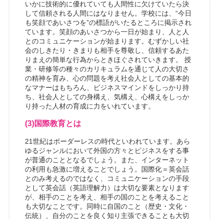
いかに技術的に優れていても人間性に欠けていたら決
して信頼される人間にはなりません。学校には、“今日
も笑顔であいさつを”の標語がいたるところに掲示され
ています。笑顔のあいさつから一日が始まり、人と人
とのコミュニケーションが始まります。むずかしい社
会のしきたり・きまりも相手を尊敬し、信頼するあた
りまえの簡単な行為からときほぐされていきます。 授
業・研修等の種々のカリキュラムを通じて人の大切さ
の精神を育み、心の問題を考え社会人としての基本的
なマナーはもちろん、ビジネスマインドをしっかり持
ち、社会人としての身構え、気構え、心構えをしっか
り持った人材の育成に力をいれています。
(3)国際教育とは
21世紀はボーダーレスの時代といわれています。あら
ゆるジャンルにおいて外国の方々とビジネスをする事
が普通のこととなるでしょう。また、インターネット
の利用も急激に増えることでしょう。国際化＝英会話
とのみ考えるのではなく、コミュニケーションの手段
として英会話（英語理解力）は大切な要素となります
が、相手のことを考え、相手の国のことを考えること
も大切なことです。同時に自国のこと（歴史・文化・
伝統）、自分のことを良く知り主張できることも大切