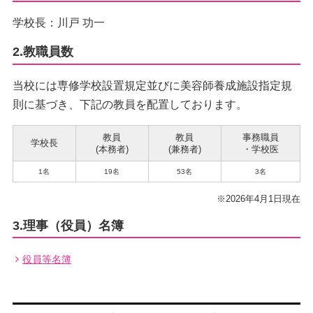
学校長：川戸 功一
2.教職員数
当校には専修学校設置規定並びに美容師養成施設指定規
則に基づき、下記の教員を配置しております。
教員
教員
事務職員
学校長
(本務者)
(兼務者)
・学校医
1名
19名
53名
3名
※2026年4月1日現在
3.理事（役員）名簿
役員等名簿