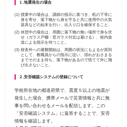
１.地震発生の場合
授業中の場合は、講師の指示に基づき、机の下等に
身を寄せ、落下物から身を守ると共に使用中の火気
器具などの始末を行い、出入り口を確保すること。
休憩中の場合は、周囲に落下物の無い場所で身を伏
せ（ガラス戸棚・窓ガラス付近は避ける）、校内放
送による指示を待つこと。
校舎外への避難開始は、周囲の状況にもよるが原則
として、教職員からの指示に従い、揺れがおさまる
までそのまま待ち、落下物があるので慌てて外に飛
び出さないこと。
２.安否確認システムの登録について
学校所在地の都道府県で、震度５以上の地震が
発生した場合、携帯メールで災害情報と共に無
事を問い合わせるメールを配信します。この
「安否確認システム」に返答することで、安否
情報を確認します。