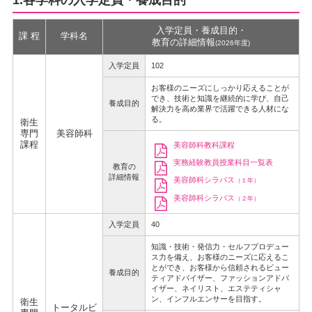
1.各学科の入学定員・養成目的
入学定員・養成目的・
課 程
学科名
教育の詳細情報
(2026年度)
入学定員
102
お客様のニーズにしっかり応えることが
でき、技術と知識を継続的に学び、自己
養成目的
解決力を高め業界で活躍できる人材にな
る。
衛生
専門
美容師科
課程
美容師科教科課程
実務経験教員授業科目一覧表
教育の
詳細情報
美容師科シラバス
（１年）
美容師科シラバス
（２年）
入学定員
40
知識・技術・発信力・セルフプロデュー
ス力を備え、お客様のニーズに応えるこ
とができ、お客様から信頼されるビュー
養成目的
ティアドバイザー、ファッションアドバ
イザー、ネイリスト、エステティシャ
ン、インフルエンサーを目指す。
衛生
トータルビ