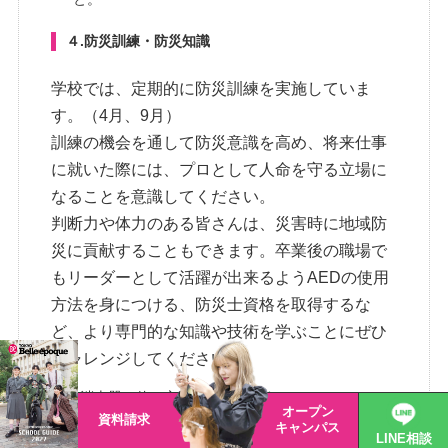
４.防災訓練・防災知識
学校では、定期的に防災訓練を実施していま
す。（4月、9月）
訓練の機会を通して防災意識を高め、将来仕事
に就いた際には、プロとして人命を守る立場に
なることを意識してください。
判断力や体力のある皆さんは、災害時に地域防
災に貢献することもできます。卒業後の職場で
もリーダーとして活躍が出来るようAEDの使用
方法を身につける、防災士資格を取得するな
ど、より専門的な知識や技術を学ぶことにぜひ
チャレンジしてください。
消火器の使い方を知っていますか？
オープン
資料請求
消火栓の扱い方を知っていますか？
キャンパス
LINE相談