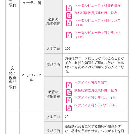
専門
ューティ科
課程
トータルビューティ科教科課程
実務経験教員授業科目一覧表
教育の
トータルビューティ科シラバス
詳細情報
（１年）
トータルビューティ科シラバス
（２年）
入学定員
100
お客様のニーズにしっかり応えることが
でき、技術と知識を継続的に学び、自己
養成目的
解決力を高め業界で活躍できる人材にな
文
る。
化・
ヘアメイク
教養
科
専門
ヘアメイク科教科課程
課程
実務経験教員授業科目一覧表
教育の
詳細情報
ヘアメイク科シラバス
（１年）
ヘアメイク科シラバス
（２年）
入学定員
20
基礎的な美容に関する技術や知識を学
養成目的
び、将来の美容の仕事につながる力を目