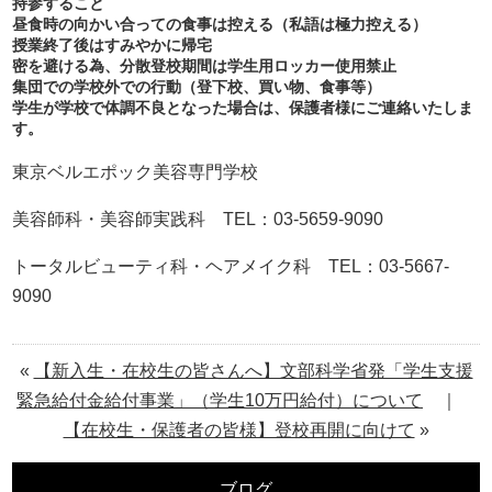
持参すること
昼食時の向かい合っての食事は控える（私語は極力控える）
授業終了後はすみやかに帰宅
密を避ける為、分散登校期間は学生用ロッカー使用禁止
集団での学校外での行動（登下校、買い物、食事等）
学生が学校で体調不良となった場合は、保護者様にご連絡いたしま
す。
東京ベルエポック美容専門学校
美容師科・美容師実践科 TEL：03-5659-9090
トータルビューティ科・ヘアメイク科 TEL：03-5667-
9090
«
【新入生・在校生の皆さんへ】文部科学省発「学生支援
緊急給付金給付事業」（学生10万円給付）について
｜
【在校生・保護者の皆様】登校再開に向けて
»
ブログ