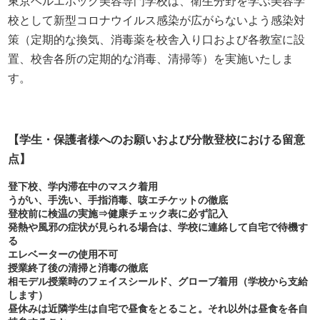
東京ベルエポック美容専門学校は、衛生分野を学ぶ美容学
校として新型コロナウイルス感染が広がらないよう感染対
策（定期的な換気、消毒薬を校舎入り口および各教室に設
置、校舎各所の定期的な消毒、清掃等）を実施いたしま
す。
【学生・保護者様へのお願いおよび分散
登校における留意
点】
登下校、学内滞在中のマスク着用
うがい、手洗い、手指消毒、咳エチケットの徹底
登校前に検温の実施⇒健康チェック表に必ず記入
発熱や風邪の症状が見られる場合は、学校に連絡して自宅で待機す
る
エレベーターの使用不可
授業終了後の清掃と消毒の徹底
相モデル授業時のフェイスシールド、グローブ着用（学校から支給
します）
昼休みは近隣学生は自宅で昼食をとること。それ以外は昼食を各自