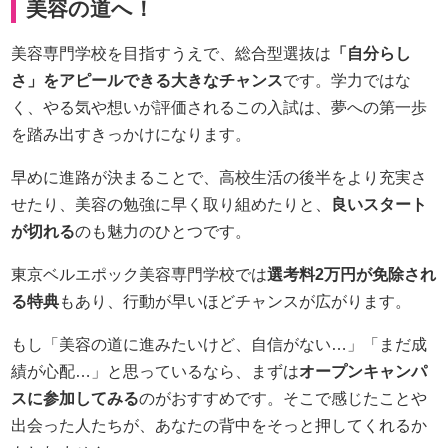
美容の道へ！
美容専門学校を目指すうえで、総合型選抜は
「自分らし
さ」をアピールできる大きなチャンス
です。学力ではな
く、やる気や想いが評価されるこの入試は、夢への第一歩
を踏み出すきっかけになります。
早めに進路が決まることで、高校生活の後半をより充実さ
せたり、美容の勉強に早く取り組めたりと、
良いスタート
が切れる
のも魅力のひとつです。
東京ベルエポック美容専門学校では
選考料2万円が免除され
る特典
もあり、行動が早いほどチャンスが広がります。
もし「美容の道に進みたいけど、自信がない…」「まだ成
績が心配…」と思っているなら、まずは
オープンキャンパ
スに参加してみる
のがおすすめです。そこで感じたことや
出会った人たちが、あなたの背中をそっと押してくれるか