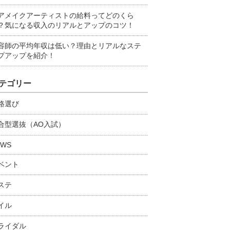
アメイクアーティストの給料ってどのくら
？気になる収入のリアルとアップのコツ！
容師の平均年収は低い？理由とリアルなステ
プアップを紹介！
テゴリー
路選び
合型選抜（AO入試）
EWS
ベント
ステ
イル
ライダル