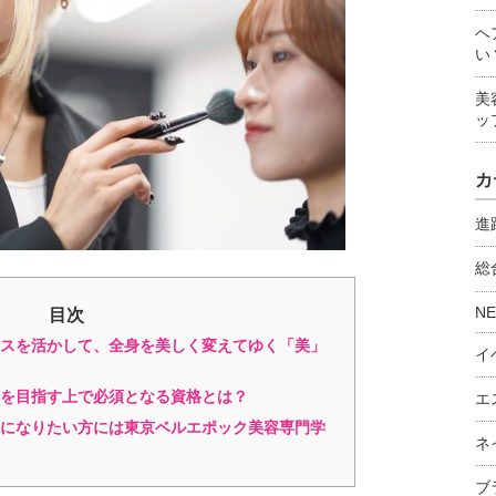
ヘ
い
美
ッ
カ
進
総
N
目次
スを活かして、全身を美しく変えてゆく「美」
イ
を目指す上で必須となる資格とは？
エ
になりたい方には東京ベルエポック美容専門学
ネ
ブ