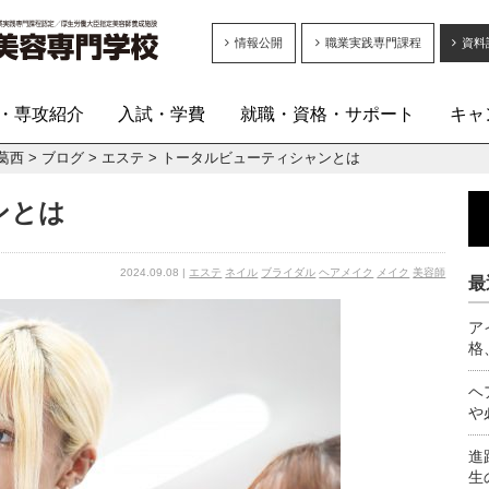
情報公開
職業実践専門課程
資料
・専攻紹介
入試・学費
就職・資格・サポート
キャ
葛西
>
ブログ
>
エステ
>
トータルビューティシャンとは
ンとは
2024.09.08 |
エステ
ネイル
ブライダル
ヘアメイク
メイク
美容師
最
ア
格
ヘ
や
進
生